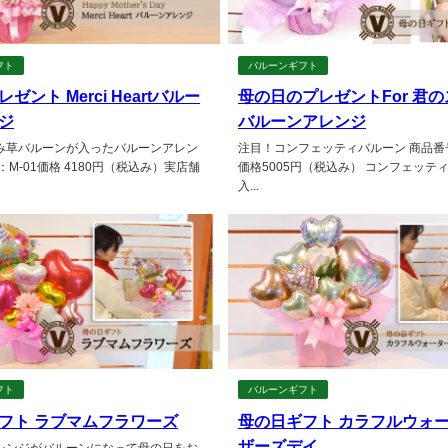
フト
バルーンギフト
ゼント Merci Heartバルー
母の日のプレゼントFor 君
ジ
バルーンアレンジ
み草バルーンが入ったバルーンアレン
注目！コンフェッティバルーン 商品番
：M-01価格 4180円（税込み）実店舗
価格5005円（税込み） コンフェッテ
入...
フト
バルーンギフト
フト ラブマムフラワーズ
母の日ギフト カラフルウォ
ザーズデイ
レンジがバルーンになって母の日をお