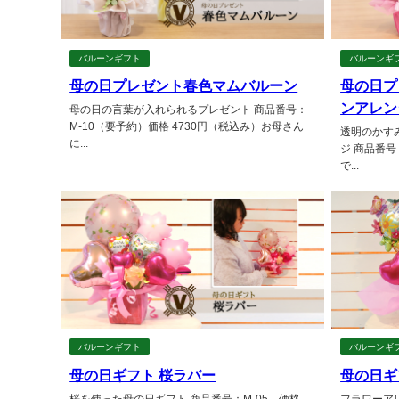
バルーンギフト
バルーンギ
母の日プレゼント春色マムバルーン
母の日プレ
ンアレン
母の日の言葉が入れられるプレゼント 商品番号：
M-10（要予約）価格 4730円（税込み）お母さん
透明のかす
に...
ジ 商品番号
で...
バルーンギフト
バルーンギ
母の日ギフト 桜ラバー
母の日ギ
桜を使った母の日ギフト 商品番号：M-05 価格
フラワーア