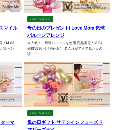
バルーンギフト
のスマイル
母の日のプレゼントI Love Mom 気球
バルーンアレンジ
号：M-03
大人気！！気球バルーンを使用 商品番号：M-04
ィバルーン
価格5830円（税込み） 名入れができて見た目の
珍...
バルーンギフト
ーターマ
母の日ギフト サテンインフューズド
マザーズデイ