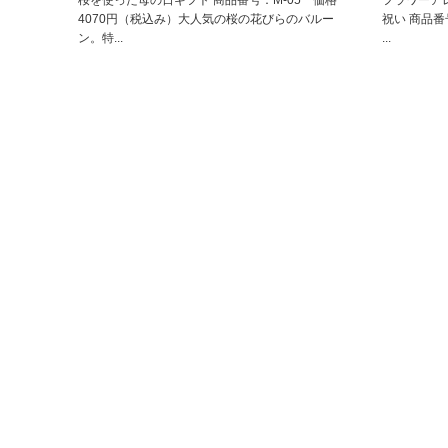
4070円（税込み）大人気の桜の花びらのバルー
祝い 商品番
ン。特...
...